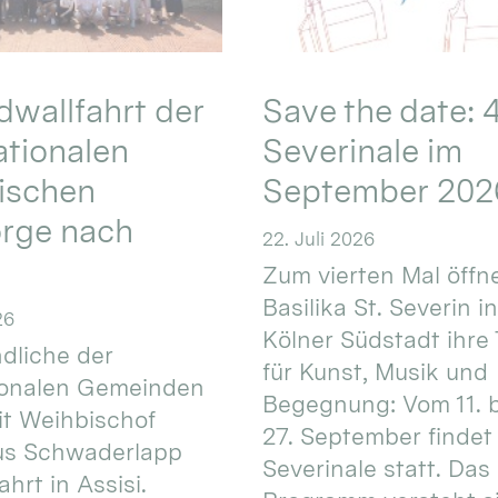
wallfahrt der
Save the date: 4
ationalen
Severinale im
ischen
September 202
orge nach
22. Juli 2026
Zum vierten Mal öffne
Basilika St. Severin i
26
Kölner Südstadt ihre
dliche der
für Kunst, Musik und
ionalen Gemeinden
Begegnung: Vom 11. 
t Weihbischof
27. September findet 
us Schwaderlapp
Severinale statt. Das
ahrt in Assisi.