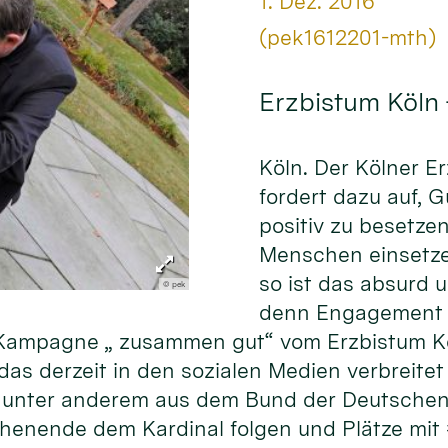
Datum:
1. Dez. 2016
Von:
(pek1612201-mth)
Erzbistum Köln
Köln. Der Kölner E
fordert dazu auf, 
positiv zu besetze
Menschen einsetze
so ist das absurd 
© pek
denn Engagement f
er Kampagne „ zusammen gut“ vom Erzbistum K
as derzeit in den sozialen Medien verbreitet 
unter anderem aus dem Bund der Deutschen 
henende dem Kardinal folgen und Plätze mit