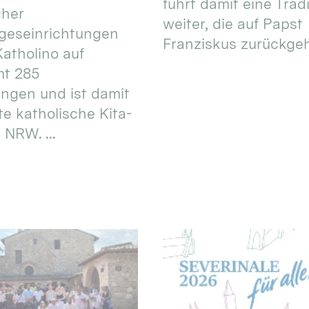
führt damit eine Trad
cher
weiter, die auf Papst
geseinrichtungen
Franziskus zurückgeht.
atholino auf
mt 285
ungen und ist damit
te katholische Kita-
 NRW. ...