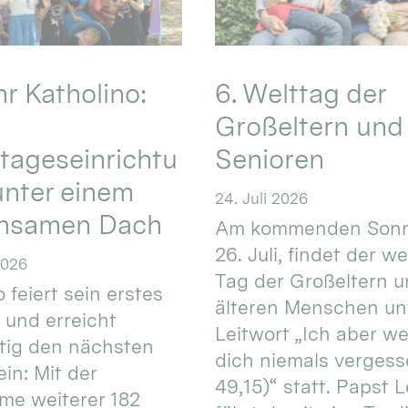
hr Katholino:
6. Welttag der
Großeltern und
tageseinrichtu
Senioren
nter einem
24. Juli 2026
nsamen Dach
Am kommenden Sonn
26. Juli, findet der w
2026
Tag der Großeltern 
 feiert sein erstes
älteren Menschen un
 und erreicht
Leitwort „Ich aber w
itig den nächsten
dich niemals vergess
in: Mit der
49,15)“ statt. Papst L
e weiterer 182