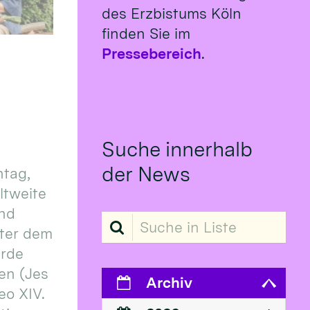
des Erzbistums Köln
finden Sie im
Pressebereich
.
Suche innerhalb
der News
tag,
eltweite
und
Suche in Liste
ter dem
erde
en (Jes
Archiv
eo XIV.