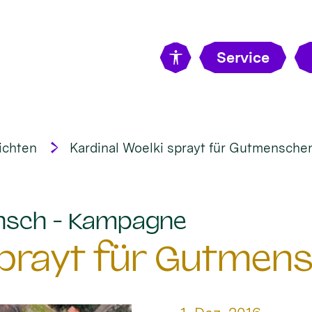
Service
ichten
Kardinal Woelki sprayt für Gutmensche
:
nsch - Kampagne
 sprayt für Gutmen