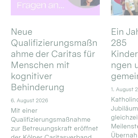
Neue
Ein Ja
Qualifizierungsmaßn
285
ahme der Caritas für
Kinder
Menschen mit
ngen u
kognitiver
gemei
Behinderung
1. August 
Katholino
6. August 2026
Jubiläum
Mit einer
gleichze
Qualifizierungsmaßnahme
Meilenste
zur Betreuungskraft eröffnet
Übernahm
der Kölner Caritasverband