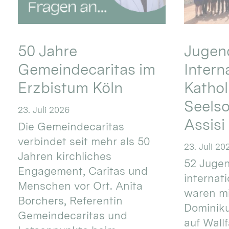
50 Jahre
Jugend
Gemeindecaritas im
Intern
Erzbistum Köln
Kathol
Seels
23. Juli 2026
Assisi
Die Gemeindecaritas
verbindet seit mehr als 50
23. Juli 20
Jahren kirchliches
52 Jugen
Engagement, Caritas und
internat
Menschen vor Ort. Anita
waren mi
Borchers, Referentin
Dominik
Gemeindecaritas und
auf Wallf