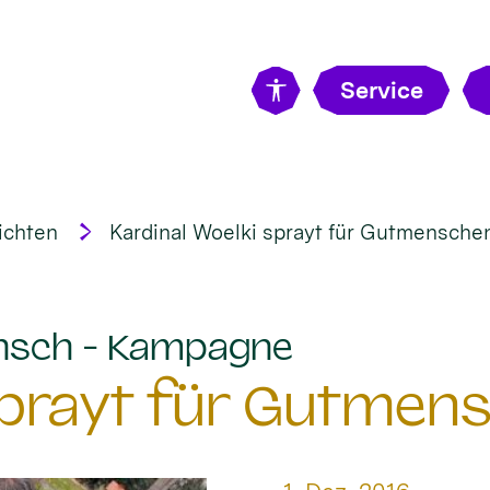
Service
ichten
Kardinal Woelki sprayt für Gutmensche
:
nsch - Kampagne
 sprayt für Gutmen