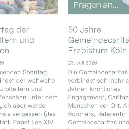
ttag der
50 Jahre
ltern und
Gemeindecarita
ren
Erzbistum Köln
26
23. Juli 2026
enden Sonntag,
Die Gemeindecaritas
 findet der weltweite
verbindet seit mehr a
Großeltern und
Jahren kirchliches
 Menschen unter dem
Engagement, Caritas
 „Ich aber werde
Menschen vor Ort. An
mals vergessen (Jes
Borchers, Referentin
tatt. Papst Leo XIV.
Gemeindecaritas un