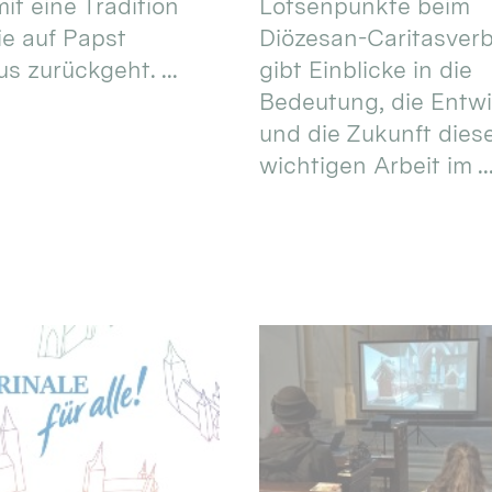
it eine Tradition
Lotsenpunkte beim
ie auf Papst
Diözesan-Caritasver
s zurückgeht. ...
gibt Einblicke in die
Bedeutung, die Entw
und die Zukunft dies
wichtigen Arbeit im ..