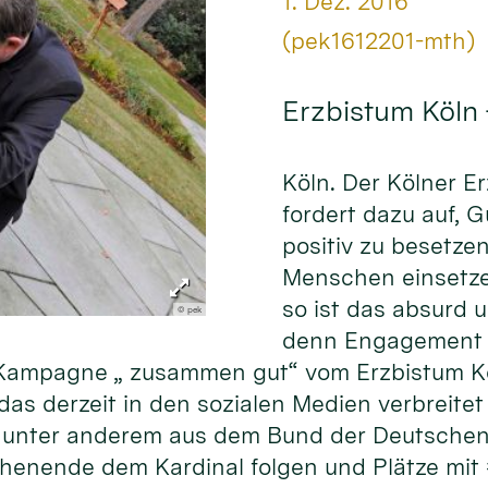
Datum:
1. Dez. 2016
Von:
(pek1612201-mth)
Erzbistum Köln
Köln. Der Kölner E
fordert dazu auf, 
positiv zu besetze
Menschen einsetze
so ist das absurd 
© pek
denn Engagement f
er Kampagne „ zusammen gut“ vom Erzbistum K
as derzeit in den sozialen Medien verbreitet 
unter anderem aus dem Bund der Deutschen 
henende dem Kardinal folgen und Plätze mit