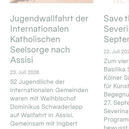
Jugendwallfahrt der
Save t
Internationalen
Severi
Katholischen
Septe
Seelsorge nach
22. Juli 20
Assisi
Zum vier
Basilika 
23. Juli 2026
Kölner S
52 Jugendliche der
für Kuns
internationalen Gemeinden
Begegnun
waren mit Weihbischof
27. Sept
Dominikus Schwaderlapp
Severinal
auf Wallfahrt in Assisi.
Programm
Gemeinsam mit Ingbert
bewusst 