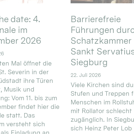
he date: 4.
Barrierefreie
nale im
Führungen durc
mber 2026
Schatzkammer 
Sankt Servatius
26
Siegburg
ten Mal öffnet die
St. Severin in der
22. Juli 2026
üdstadt ihre Türen
Viele Kirchen sind d
t, Musik und
Stufen und Treppen f
g: Vom 11. bis zum
Menschen im Rollstuh
ember findet hier die
mit Rollator schlecht
e statt. Das
zugänglich. In Siegb
 versteht sich
sich Heinz Peter Lob 
als Einladung an