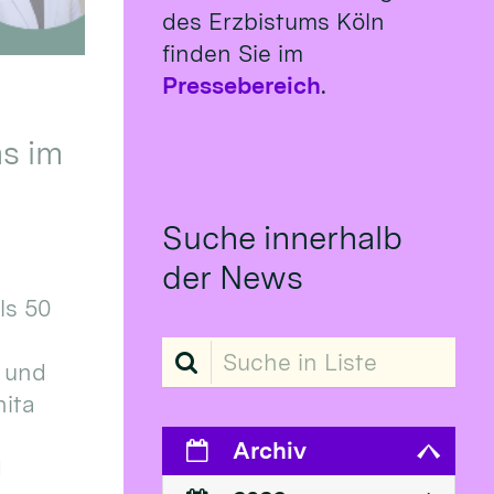
des Erzbistums Köln
finden Sie im
Pressebereich
.
s im
Suche innerhalb
der News
ls 50
Suche in Liste
 und
ita
Archiv
d