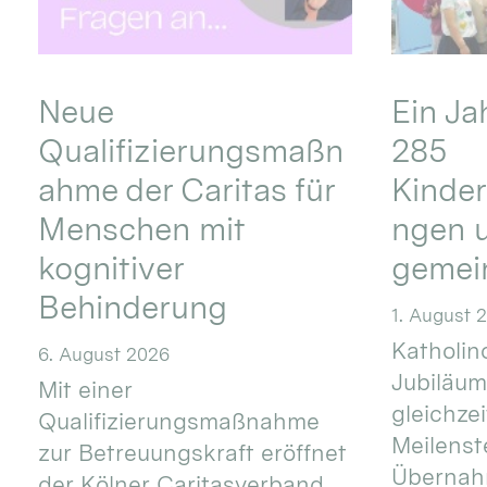
Neue
Ein Ja
Qualifizierungsmaßn
285
ahme der Caritas für
Kinder
Menschen mit
ngen u
kognitiver
gemei
Behinderung
1. August 
Katholino
6. August 2026
Jubiläum
Mit einer
gleichze
Qualifizierungsmaßnahme
Meilenste
zur Betreuungskraft eröffnet
Übernahm
der Kölner Caritasverband