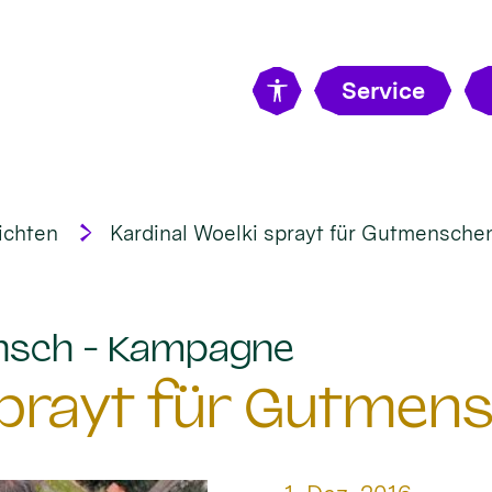
Service
ichten
Kardinal Woelki sprayt für Gutmensche
:
nsch - Kampagne
 sprayt für Gutmen