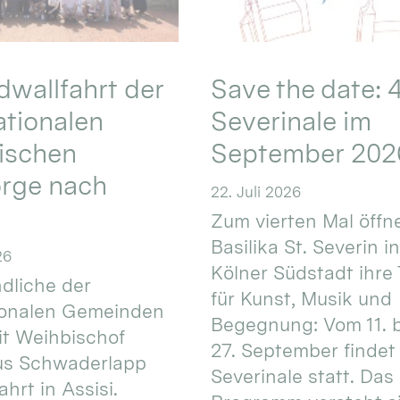
wallfahrt der
Save the date: 4
ationalen
Severinale im
ischen
September 202
orge nach
22. Juli 2026
Zum vierten Mal öffne
Basilika St. Severin i
26
Kölner Südstadt ihre
dliche der
für Kunst, Musik und
ionalen Gemeinden
Begegnung: Vom 11. 
t Weihbischof
27. September findet 
us Schwaderlapp
Severinale statt. Das
ahrt in Assisi.