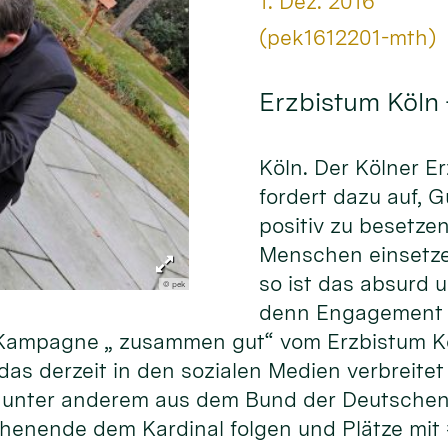
Datum:
1. Dez. 2016
Von:
(pek1612201-mth)
Erzbistum Köln
Köln. Der Kölner E
fordert dazu auf, 
positiv zu besetze
Menschen einsetze
so ist das absurd 
© pek
denn Engagement f
er Kampagne „ zusammen gut“ vom Erzbistum K
as derzeit in den sozialen Medien verbreitet 
unter anderem aus dem Bund der Deutschen 
henende dem Kardinal folgen und Plätze mit