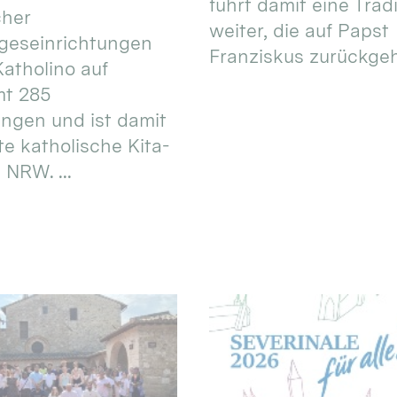
führt damit eine Trad
cher
weiter, die auf Papst
geseinrichtungen
Franziskus zurückgeht.
atholino auf
mt 285
ungen und ist damit
te katholische Kita-
 NRW. ...