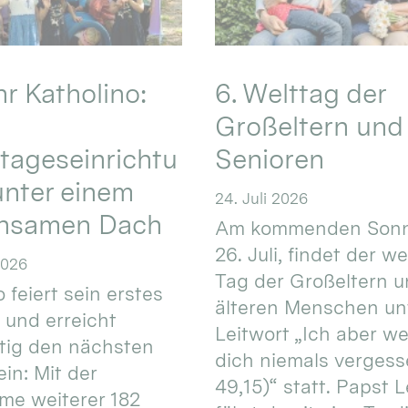
hr Katholino:
6. Welttag der
Großeltern und
tageseinrichtu
Senioren
nter einem
24. Juli 2026
nsamen Dach
Am kommenden Sonn
26. Juli, findet der w
2026
Tag der Großeltern 
 feiert sein erstes
älteren Menschen un
 und erreicht
Leitwort „Ich aber w
itig den nächsten
dich niemals vergess
in: Mit der
49,15)“ statt. Papst L
e weiterer 182