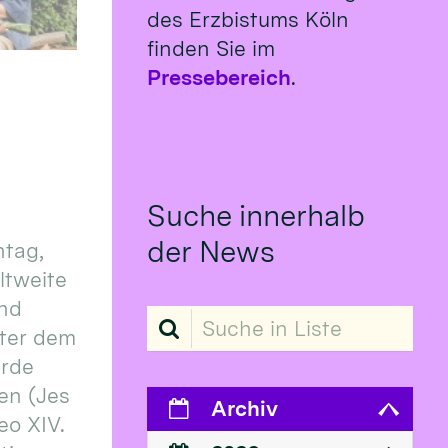
des Erzbistums Köln
finden Sie im
Pressebereich
.
Suche innerhalb
der News
tag,
eltweite
und
Suche in Liste
ter dem
erde
en (Jes
Archiv
eo XIV.