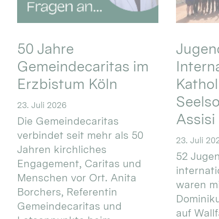
50 Jahre
Jugend
Gemeindecaritas im
Intern
Erzbistum Köln
Kathol
Seels
23. Juli 2026
Assisi
Die Gemeindecaritas
verbindet seit mehr als 50
23. Juli 20
Jahren kirchliches
52 Jugen
Engagement, Caritas und
internat
Menschen vor Ort. Anita
waren mi
Borchers, Referentin
Dominik
Gemeindecaritas und
auf Wallf