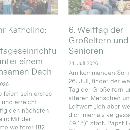
hr Katholino:
6. Welttag der
Großeltern und
tageseinrichtu
Senioren
nter einem
24. Juli 2026
nsamen Dach
Am kommenden Sonn
26. Juli, findet der w
2026
Tag der Großeltern 
 feiert sein erstes
älteren Menschen un
 und erreicht
Leitwort „Ich aber w
itig den nächsten
dich niemals vergess
in: Mit der
49,15)“ statt. Papst L
e weiterer 182