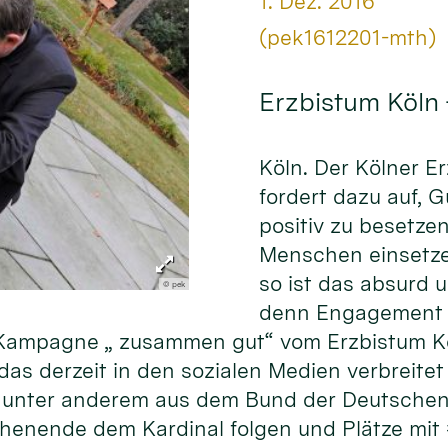
Datum:
1. Dez. 2016
Von:
(pek1612201-mth)
Erzbistum Köln
Köln. Der Kölner E
fordert dazu auf, 
positiv zu besetze
Menschen einsetze
so ist das absurd 
© pek
denn Engagement f
er Kampagne „ zusammen gut“ vom Erzbistum K
as derzeit in den sozialen Medien verbreitet 
unter anderem aus dem Bund der Deutschen 
henende dem Kardinal folgen und Plätze mit