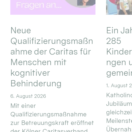
Neue
Ein Ja
Qualifizierungsmaßn
285
ahme der Caritas für
Kinder
Menschen mit
ngen u
kognitiver
gemei
Behinderung
1. August 
Katholino
6. August 2026
Jubiläum
Mit einer
gleichze
Qualifizierungsmaßnahme
Meilenste
zur Betreuungskraft eröffnet
Übernahm
der Kölner Caritasverband