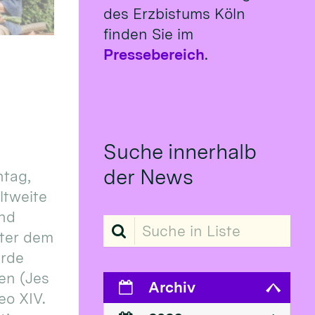
des Erzbistums Köln
finden Sie im
Pressebereich
.
Suche innerhalb
der News
tag,
eltweite
und
Suche in Liste
ter dem
erde
en (Jes
Archiv
eo XIV.