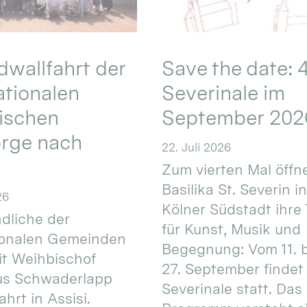
wallfahrt der
Save the date: 4
ationalen
Severinale im
ischen
September 202
orge nach
22. Juli 2026
Zum vierten Mal öffne
Basilika St. Severin i
26
Kölner Südstadt ihre
dliche der
für Kunst, Musik und
ionalen Gemeinden
Begegnung: Vom 11. 
t Weihbischof
27. September findet 
us Schwaderlapp
Severinale statt. Das
ahrt in Assisi.