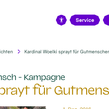
Service
ichten
Kardinal Woelki sprayt für Gutmensche
:
nsch - Kampagne
 sprayt für Gutmen