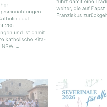
führt damit eine Trad
cher
weiter, die auf Papst
geseinrichtungen
Franziskus zurückgeht.
atholino auf
mt 285
ungen und ist damit
te katholische Kita-
 NRW. ...