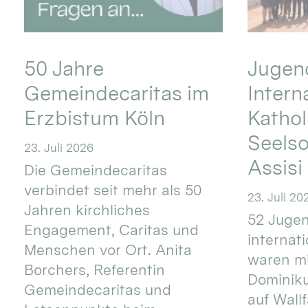
50 Jahre
Jugend
Gemeindecaritas im
Intern
Erzbistum Köln
Kathol
Seels
23. Juli 2026
Assisi
Die Gemeindecaritas
verbindet seit mehr als 50
23. Juli 20
Jahren kirchliches
52 Jugen
Engagement, Caritas und
internat
Menschen vor Ort. Anita
waren mi
Borchers, Referentin
Dominik
Gemeindecaritas und
auf Wallf