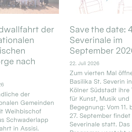
wallfahrt der
Save the date: 4
ationalen
Severinale im
ischen
September 202
orge nach
22. Juli 2026
Zum vierten Mal öffne
Basilika St. Severin i
26
Kölner Südstadt ihre
dliche der
für Kunst, Musik und
ionalen Gemeinden
Begegnung: Vom 11. 
t Weihbischof
27. September findet 
us Schwaderlapp
Severinale statt. Das
ahrt in Assisi.