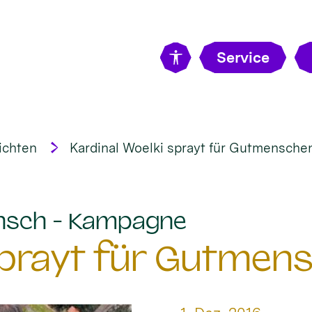
Service
ichten
Kardinal Woelki sprayt für Gutmensche
:
nsch - Kampagne
 sprayt für Gutmen