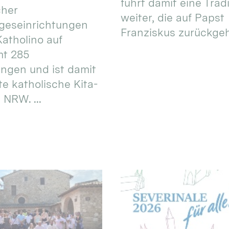
führt damit eine Trad
cher
weiter, die auf Papst
geseinrichtungen
Franziskus zurückgeht.
atholino auf
mt 285
ungen und ist damit
te katholische Kita-
 NRW. ...