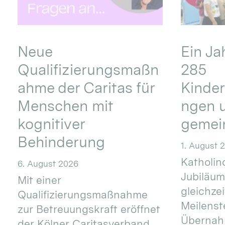
Neue
Ein Ja
Qualifizierungsmaßn
285
ahme der Caritas für
Kinder
Menschen mit
ngen u
kognitiver
gemei
Behinderung
1. August 
Katholino
6. August 2026
Jubiläum
Mit einer
gleichze
Qualifizierungsmaßnahme
Meilenste
zur Betreuungskraft eröffnet
Übernahm
der Kölner Caritasverband