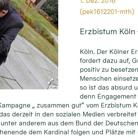
Datum:
1. Dez. 2016
Von:
(pek1612201-mth)
Erzbistum Köln
Köln. Der Kölner E
fordert dazu auf, 
positiv zu besetze
Menschen einsetze
so ist das absurd 
© pek
denn Engagement f
er Kampagne „ zusammen gut“ vom Erzbistum K
as derzeit in den sozialen Medien verbreitet 
unter anderem aus dem Bund der Deutschen 
henende dem Kardinal folgen und Plätze mit