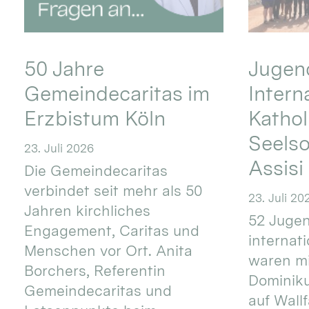
50 Jahre
Jugend
Gemeindecaritas im
Intern
Erzbistum Köln
Kathol
Seels
23. Juli 2026
Assisi
Die Gemeindecaritas
verbindet seit mehr als 50
23. Juli 20
Jahren kirchliches
52 Jugen
Engagement, Caritas und
internat
Menschen vor Ort. Anita
waren mi
Borchers, Referentin
Dominik
Gemeindecaritas und
auf Wallf