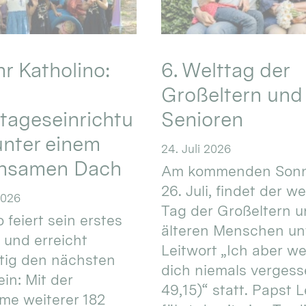
hr Katholino:
6. Welttag der
Großeltern und
tageseinrichtu
Senioren
nter einem
24. Juli 2026
nsamen Dach
Am kommenden Sonn
26. Juli, findet der w
2026
Tag der Großeltern 
 feiert sein erstes
älteren Menschen un
 und erreicht
Leitwort „Ich aber w
itig den nächsten
dich niemals vergess
in: Mit der
49,15)“ statt. Papst L
e weiterer 182