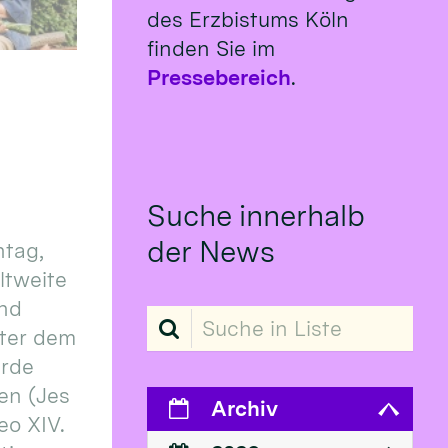
des Erzbistums Köln
finden Sie im
Pressebereich
.
Suche innerhalb
der News
tag,
eltweite
und
Suche in Liste
ter dem
erde
en (Jes
Archiv
eo XIV.