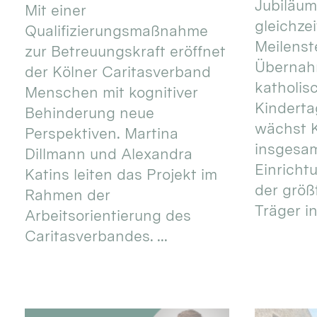
Jubiläum
Mit einer
gleichze
Qualifizierungsmaßnahme
Meilenste
zur Betreuungskraft eröffnet
Übernahm
der Kölner Caritasverband
katholis
Menschen mit kognitiver
Kinderta
Behinderung neue
wächst K
Perspektiven. Martina
insgesa
Dillmann und Alexandra
Einricht
Katins leiten das Projekt im
der größ
Rahmen der
Träger in
Arbeitsorientierung des
Caritasverbandes. ...