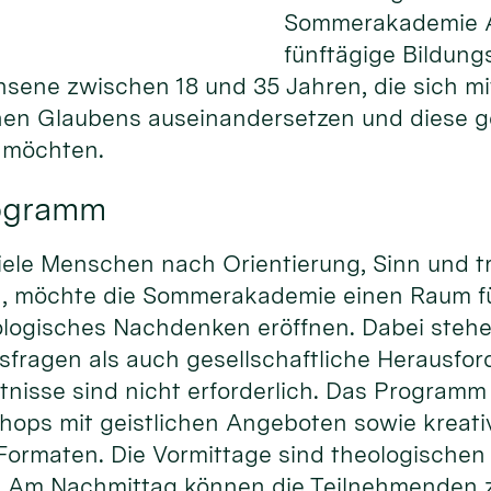
Sommerakademie Al
fünftägige Bildung
hsene zwischen 18 und 35 Jahren, die sich m
chen Glaubens auseinandersetzen und diese 
n möchten.
rogramm
r viele Menschen nach Orientierung, Sinn und 
n, möchte die Sommerakademie einen Raum f
logisches Nachdenken eröffnen. Dabei steh
sfragen als auch gesellschaftliche Herausfo
tnisse sind nicht erforderlich. Das Programm
ops mit geistlichen Angeboten sowie kreat
Formaten. Die Vormittage sind theologischen
. Am Nachmittag können die Teilnehmenden 