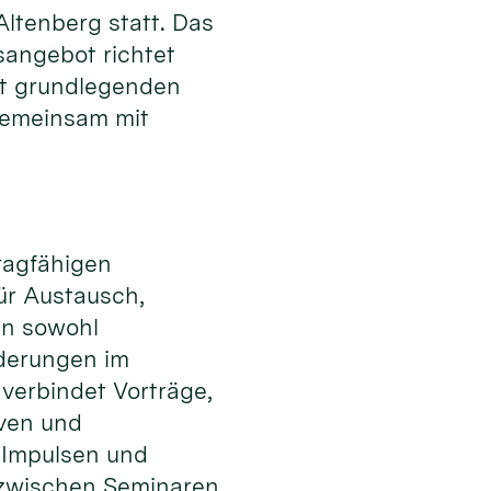
tenberg statt. Das
sangebot richtet
it grundlegenden
gemeinsam mit
tragfähigen
ür Austausch,
en sowohl
rderungen im
 verbindet Vorträge,
iven und
 Impulsen und
zwischen Seminaren,