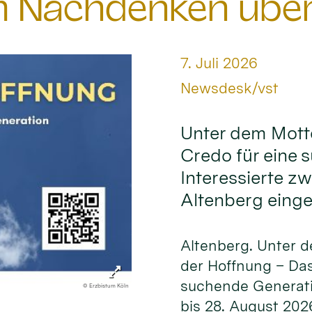
 Nachdenken über 
Datum:
7. Juli 2026
Von:
Newsdesk/vst
Unter dem Mott
Credo für eine 
Interessierte z
Altenberg einge
Altenberg. Unter 
der Hoffnung – Das
suchende Generati
© Erzbistum Köln
bis 28. August 202