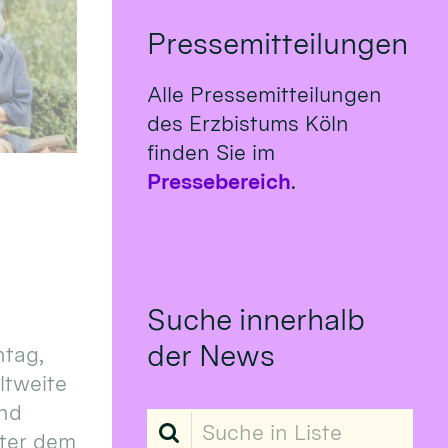
Pressemitteilungen
Alle Pressemitteilungen
des Erzbistums Köln
finden Sie im
Pressebereich
.
Suche innerhalb
der News
tag,
eltweite
und
Suche in Liste
ter dem