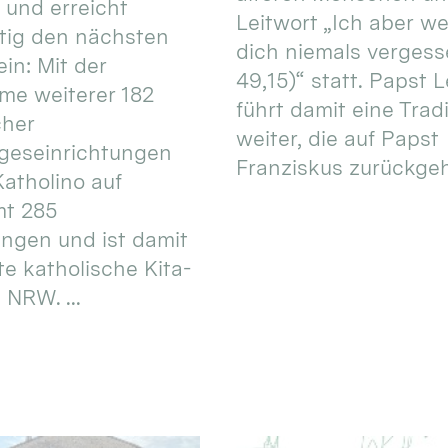
 und erreicht
Leitwort „Ich aber w
itig den nächsten
dich niemals vergess
in: Mit der
49,15)“ statt. Papst L
e weiterer 182
führt damit eine Trad
cher
weiter, die auf Papst
geseinrichtungen
Franziskus zurückgeht.
atholino auf
mt 285
ungen und ist damit
te katholische Kita-
 NRW. ...