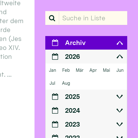
eltweite
und
Suche in Liste
ter dem
erde
en (Jes
Archiv
eo XIV.
ition
2026
Jan
Feb
Mär
Apr
Mai
Jun
 ...
Jul
Aug
2025
2024
2023
2022