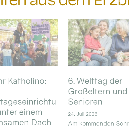
chten aus dem Erzb
hr Katholino:
6. Welttag der
Großeltern und
tageseinrichtu
Senioren
nter einem
24. Juli 2026
nsamen Dach
Am kommenden Sonn