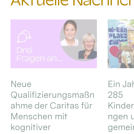
Aktuelle Nachri
Neue
Ein Ja
Qualifizierungsmaßn
285
ahme der Caritas für
Kinder
Menschen mit
ngen u
kognitiver
gemei