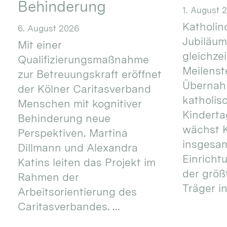
Behinderung
1. August 
Katholino
6. August 2026
Jubiläum
Mit einer
gleichze
Qualifizierungsmaßnahme
Meilenste
zur Betreuungskraft eröffnet
Übernahm
der Kölner Caritasverband
katholis
Menschen mit kognitiver
Kinderta
Behinderung neue
wächst K
Perspektiven. Martina
insgesa
Dillmann und Alexandra
Einricht
Katins leiten das Projekt im
der größ
Rahmen der
Träger in
Arbeitsorientierung des
Caritasverbandes. ...