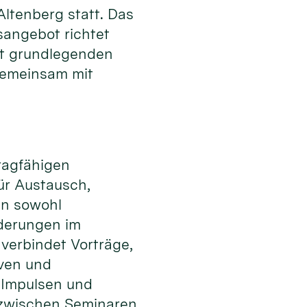
tenberg statt. Das
sangebot richtet
it grundlegenden
gemeinsam mit
tragfähigen
ür Austausch,
en sowohl
rderungen im
 verbindet Vorträge,
iven und
 Impulsen und
zwischen Seminaren,