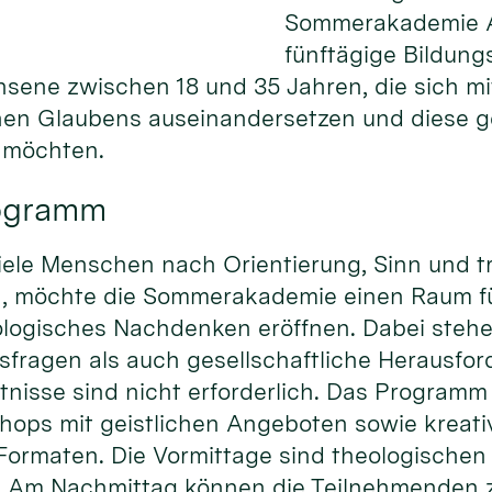
Sommerakademie Al
fünftägige Bildung
hsene zwischen 18 und 35 Jahren, die sich m
chen Glaubens auseinandersetzen und diese 
n möchten.
rogramm
r viele Menschen nach Orientierung, Sinn und 
n, möchte die Sommerakademie einen Raum f
logisches Nachdenken eröffnen. Dabei steh
sfragen als auch gesellschaftliche Herausfo
tnisse sind nicht erforderlich. Das Programm
ops mit geistlichen Angeboten sowie kreat
Formaten. Die Vormittage sind theologischen
. Am Nachmittag können die Teilnehmenden 