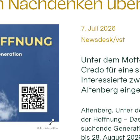
 Nachdenken über 
Datum:
7. Juli 2026
Von:
Newsdesk/vst
Unter dem Mott
Credo für eine 
Interessierte z
Altenberg einge
Altenberg. Unter 
der Hoffnung – Das
suchende Generati
© Erzbistum Köln
bis 28. August 202