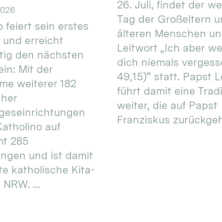
26. Juli, findet der w
2026
Tag der Großeltern 
 feiert sein erstes
älteren Menschen un
 und erreicht
Leitwort „Ich aber w
itig den nächsten
dich niemals vergess
in: Mit der
49,15)“ statt. Papst L
e weiterer 182
führt damit eine Trad
cher
weiter, die auf Papst
geseinrichtungen
Franziskus zurückgeht.
atholino auf
mt 285
ungen und ist damit
te katholische Kita-
 NRW. ...