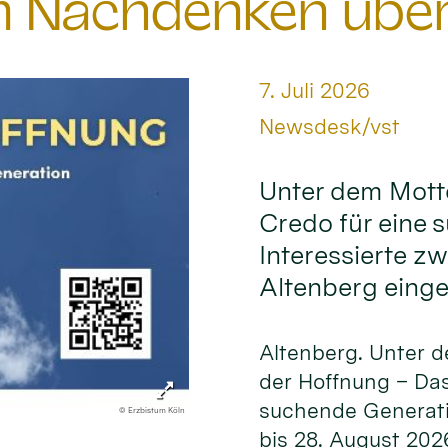
 Nachdenken über 
Datum:
7. Juli 2026
Von:
Newsdesk/vst
Unter dem Mott
Credo für eine 
Interessierte z
Altenberg einge
Altenberg. Unter 
der Hoffnung – Das
suchende Generati
© Erzbistum Köln
bis 28. August 202