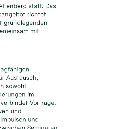
tenberg statt. Das
sangebot richtet
it grundlegenden
gemeinsam mit
tragfähigen
ür Austausch,
en sowohl
rderungen im
 verbindet Vorträge,
iven und
 Impulsen und
zwischen Seminaren,