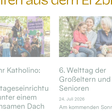
chten aus dem Erzb
hr Katholino:
6. Welttag der
Großeltern und
tageseinrichtu
Senioren
nter einem
24. Juli 2026
nsamen Dach
Am kommenden Sonn