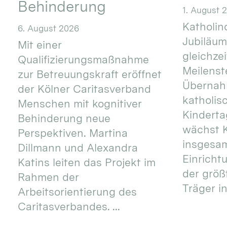
Behinderung
1. August 
Katholino
6. August 2026
Jubiläum
Mit einer
gleichze
Qualifizierungsmaßnahme
Meilenste
zur Betreuungskraft eröffnet
Übernahm
der Kölner Caritasverband
katholis
Menschen mit kognitiver
Kinderta
Behinderung neue
wächst K
Perspektiven. Martina
insgesa
Dillmann und Alexandra
Einricht
Katins leiten das Projekt im
der größ
Rahmen der
Träger in
Arbeitsorientierung des
Caritasverbandes. ...