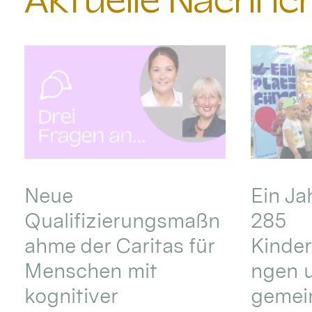
Aktuelle Nachri
Neue
Ein Ja
Qualifizierungsmaßn
285
ahme der Caritas für
Kinder
Menschen mit
ngen u
kognitiver
gemei