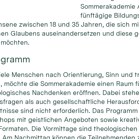
Sommerakademie Al
fünftägige Bildung
hsene zwischen 18 und 35 Jahren, die sich m
chen Glaubens auseinandersetzen und diese 
n möchten.
rogramm
r viele Menschen nach Orientierung, Sinn und 
n, möchte die Sommerakademie einen Raum f
logisches Nachdenken eröffnen. Dabei steh
sfragen als auch gesellschaftliche Herausfo
tnisse sind nicht erforderlich. Das Programm
ops mit geistlichen Angeboten sowie kreat
Formaten. Die Vormittage sind theologischen
. Am Nachmittag können die Teilnehmenden 