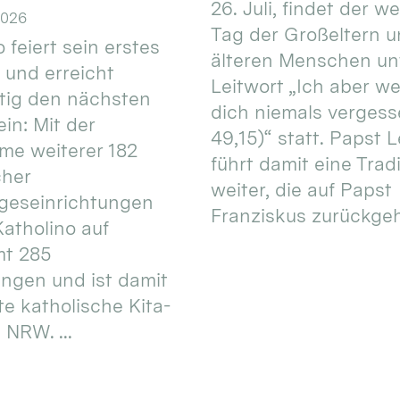
26. Juli, findet der w
2026
Tag der Großeltern 
 feiert sein erstes
älteren Menschen un
 und erreicht
Leitwort „Ich aber w
itig den nächsten
dich niemals vergess
in: Mit der
49,15)“ statt. Papst L
e weiterer 182
führt damit eine Trad
cher
weiter, die auf Papst
geseinrichtungen
Franziskus zurückgeht.
atholino auf
mt 285
ungen und ist damit
te katholische Kita-
 NRW. ...