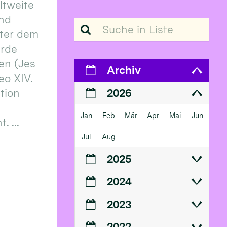
eltweite
und
Suche in Liste
ter dem
erde
en (Jes
Archiv
eo XIV.
ition
2026
Jan
Feb
Mär
Apr
Mai
Jun
 ...
Jul
Aug
2025
2024
2023
2022