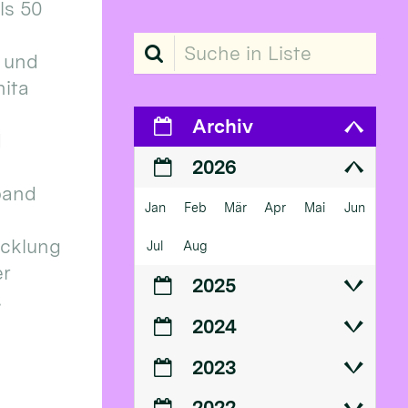
ls 50
Suche in Liste
 und
ita
Archiv
d
2026
band
Jan
Feb
Mär
Apr
Mai
Jun
icklung
Jul
Aug
er
2025
.
2024
2023
2022