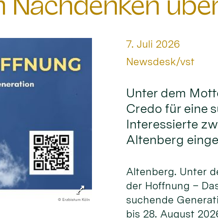
 Nachdenken über 
Datum:
7. Juli 2026
Von:
Newsdesk/vst
Unter dem Mott
Credo für eine 
Interessierte z
Altenberg einge
Altenberg. Unter 
der Hoffnung – Das
suchende Generati
© Erzbistum Köln
bis 28. August 202