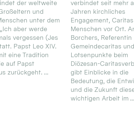
 findet der weltweite
verbindet seit mehr a
Großeltern und
Jahren kirchliches
 Menschen unter dem
Engagement, Caritas
 „Ich aber werde
Menschen vor Ort. An
mals vergessen (Jes
Borchers, Referentin
tatt. Papst Leo XIV.
Gemeindecaritas un
it eine Tradition
Lotsenpunkte beim
ie auf Papst
Diözesan-Caritasver
s zurückgeht. ...
gibt Einblicke in die
Bedeutung, die Entw
und die Zukunft dies
wichtigen Arbeit im ..