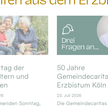
chten aus dem Erzb
ttag der
50 Jahre
ltern und
Gemeindecarita
ren
Erzbistum Köln
26
23. Juli 2026
enden Sonntag,
Die Gemeindecaritas