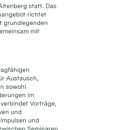
tenberg statt. Das
sangebot richtet
it grundlegenden
gemeinsam mit
tragfähigen
ür Austausch,
en sowohl
rderungen im
 verbindet Vorträge,
iven und
 Impulsen und
zwischen Seminaren,