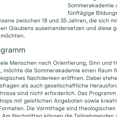
Sommerakademie Al
fünftägige Bildung
hsene zwischen 18 und 35 Jahren, die sich m
chen Glaubens auseinandersetzen und diese 
n möchten.
rogramm
r viele Menschen nach Orientierung, Sinn und 
n, möchte die Sommerakademie einen Raum f
logisches Nachdenken eröffnen. Dabei steh
sfragen als auch gesellschaftliche Herausfo
tnisse sind nicht erforderlich. Das Programm
ops mit geistlichen Angeboten sowie kreat
Formaten. Die Vormittage sind theologischen
. Am Nachmittag können die Teilnehmenden 