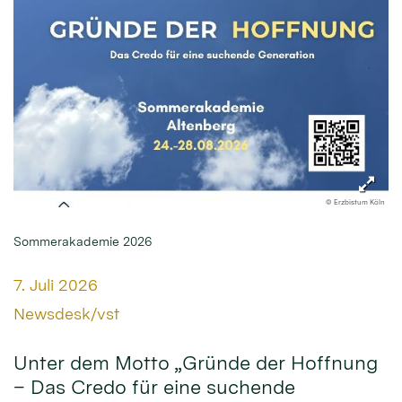
© Erzbistum Köln
Sommerakademie 2026
Datum:
7. Juli 2026
Von:
Newsdesk/vst
Unter dem Motto „Gründe der Hoffnung
– Das Credo für eine suchende