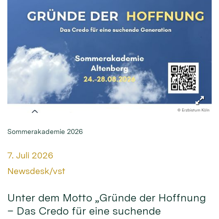
© Erzbistum Köln
Sommerakademie 2026
Datum:
7. Juli 2026
Von:
Newsdesk/vst
Unter dem Motto „Gründe der Hoffnung
– Das Credo für eine suchende