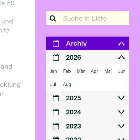
ls 50
Suche in Liste
 und
ita
Archiv
d
2026
band
Jan
Feb
Mär
Apr
Mai
Jun
icklung
Jul
Aug
er
2025
.
2024
2023
2022