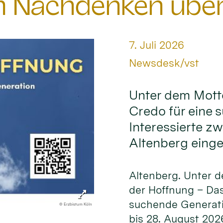
 Nachdenken über 
Datum:
7. Juli 2026
Von:
Newsdesk/vst
Unter dem Mott
Credo für eine 
Interessierte z
Altenberg einge
Altenberg. Unter 
der Hoffnung – Das
suchende Generati
© Erzbistum Köln
bis 28. August 202