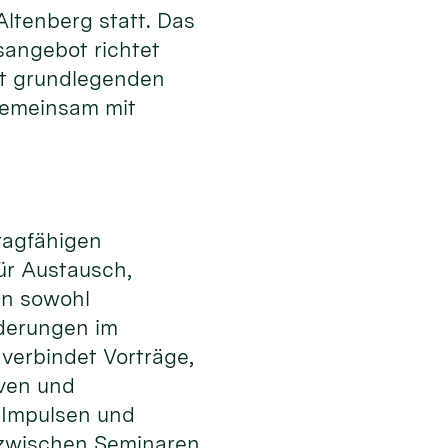
tenberg statt. Das
sangebot richtet
it grundlegenden
gemeinsam mit
tragfähigen
ür Austausch,
en sowohl
rderungen im
 verbindet Vorträge,
iven und
 Impulsen und
zwischen Seminaren,