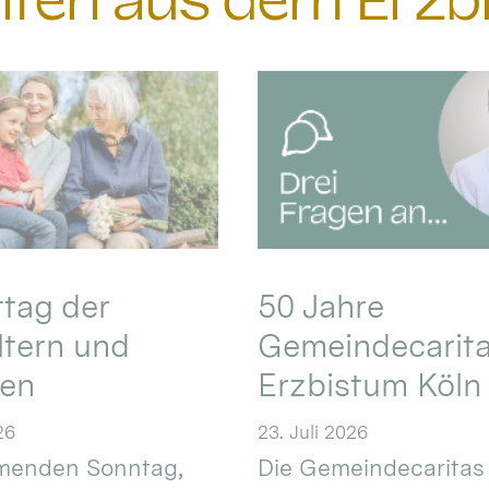
chten aus dem Erzb
ttag der
50 Jahre
ltern und
Gemeindecarita
ren
Erzbistum Köln
26
23. Juli 2026
enden Sonntag,
Die Gemeindecaritas