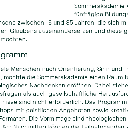
Sommerakademie Al
fünftägige Bildung
hsene zwischen 18 und 35 Jahren, die sich m
chen Glaubens auseinandersetzen und diese 
n möchten.
rogramm
r viele Menschen nach Orientierung, Sinn und 
n, möchte die Sommerakademie einen Raum f
logisches Nachdenken eröffnen. Dabei steh
sfragen als auch gesellschaftliche Herausfo
tnisse sind nicht erforderlich. Das Programm
ops mit geistlichen Angeboten sowie kreat
Formaten. Die Vormittage sind theologischen
. Am Nachmittag können die Teilnehmenden 