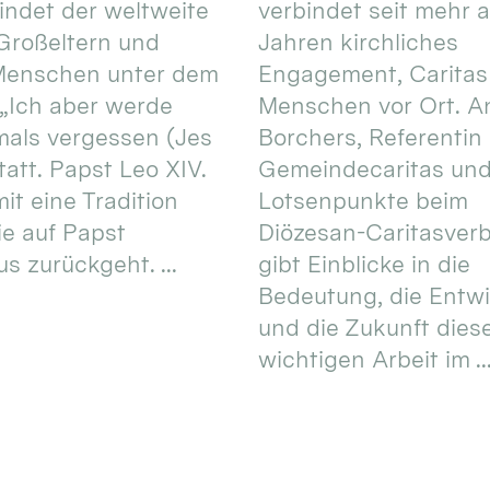
 findet der weltweite
verbindet seit mehr a
Großeltern und
Jahren kirchliches
 Menschen unter dem
Engagement, Caritas
 „Ich aber werde
Menschen vor Ort. An
mals vergessen (Jes
Borchers, Referentin
tatt. Papst Leo XIV.
Gemeindecaritas un
it eine Tradition
Lotsenpunkte beim
ie auf Papst
Diözesan-Caritasver
s zurückgeht. ...
gibt Einblicke in die
Bedeutung, die Entw
und die Zukunft dies
wichtigen Arbeit im ..