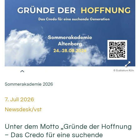
© Erzbistum Köln
Sommerakademie 2026
Datum:
7. Juli 2026
Von:
Newsdesk/vst
Unter dem Motto „Gründe der Hoffnung
– Das Credo für eine suchende