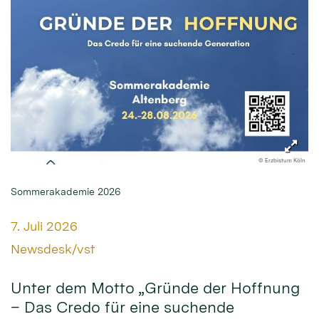
© Erzbistum Köln
Sommerakademie 2026
Datum:
7. Juli 2026
Von:
Newsdesk/vst
Unter dem Motto „Gründe der Hoffnung
– Das Credo für eine suchende