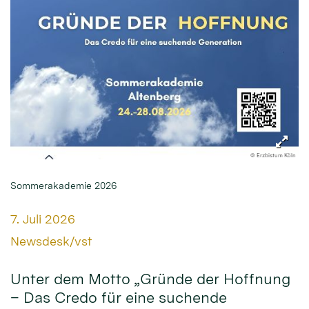
© Erzbistum Köln
Sommerakademie 2026
Datum:
7. Juli 2026
Von:
Newsdesk/vst
Unter dem Motto „Gründe der Hoffnung
– Das Credo für eine suchende