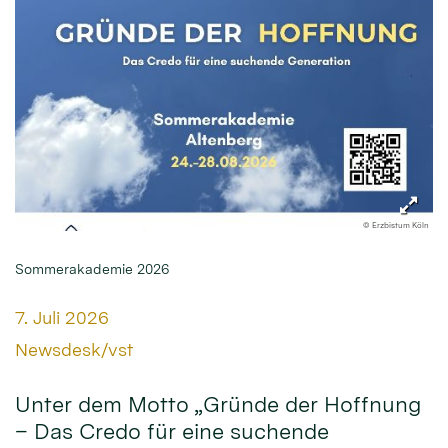
© Erzbistum Köln
Sommerakademie 2026
Datum:
7. Juli 2026
Von:
Newsdesk/vst
Unter dem Motto „Gründe der Hoffnung
– Das Credo für eine suchende