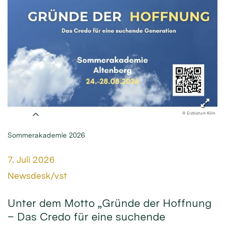
© Erzbistum Köln
Sommerakademie 2026
Datum:
7. Juli 2026
Von:
Newsdesk/vst
Unter dem Motto „Gründe der Hoffnung
– Das Credo für eine suchende