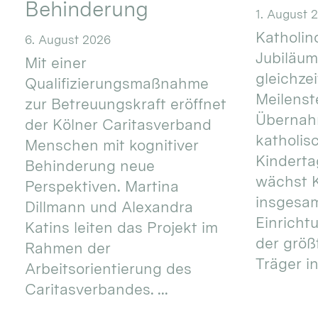
Behinderung
1. August 
Katholino
6. August 2026
Jubiläum
Mit einer
gleichze
Qualifizierungsmaßnahme
Meilenste
zur Betreuungskraft eröffnet
Übernahm
der Kölner Caritasverband
katholis
Menschen mit kognitiver
Kinderta
Behinderung neue
wächst K
Perspektiven. Martina
insgesa
Dillmann und Alexandra
Einricht
Katins leiten das Projekt im
der größ
Rahmen der
Träger in
Arbeitsorientierung des
Caritasverbandes. ...