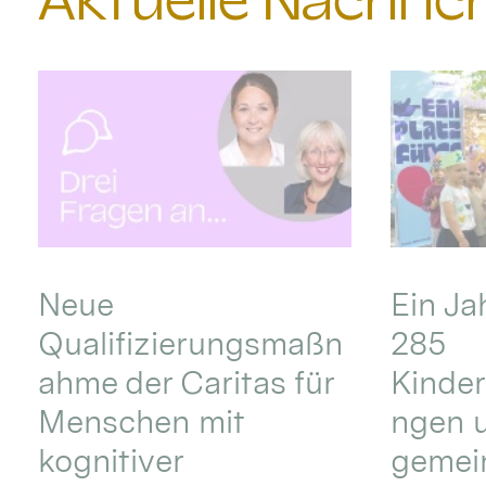
Aktuelle Nachri
Neue
Ein Ja
Qualifizierungsmaßn
285
ahme der Caritas für
Kinder
Menschen mit
ngen u
kognitiver
gemei