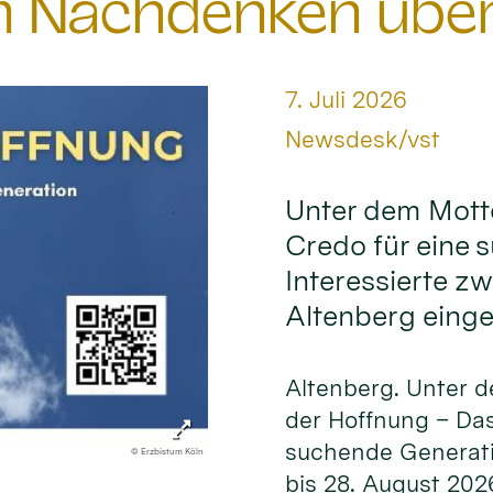
 Nachdenken über 
Datum:
7. Juli 2026
Von:
Newsdesk/vst
Unter dem Mott
Credo für eine 
Interessierte z
Altenberg einge
Altenberg. Unter 
der Hoffnung – Das
suchende Generati
© Erzbistum Köln
bis 28. August 202