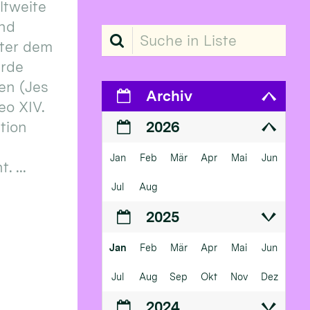
eltweite
und
Suche in Liste
ter dem
erde
en (Jes
Archiv
eo XIV.
ition
2026
Jan
Feb
Mär
Apr
Mai
Jun
 ...
Jul
Aug
2025
Jan
Feb
Mär
Apr
Mai
Jun
Jul
Aug
Sep
Okt
Nov
Dez
2024