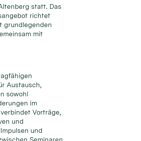
tenberg statt. Das
sangebot richtet
it grundlegenden
gemeinsam mit
tragfähigen
ür Austausch,
en sowohl
rderungen im
 verbindet Vorträge,
iven und
 Impulsen und
zwischen Seminaren,