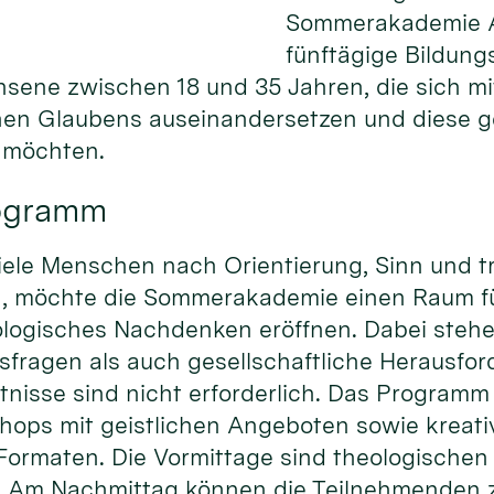
Sommerakademie Al
fünftägige Bildung
hsene zwischen 18 und 35 Jahren, die sich m
chen Glaubens auseinandersetzen und diese 
n möchten.
rogramm
r viele Menschen nach Orientierung, Sinn und 
n, möchte die Sommerakademie einen Raum f
logisches Nachdenken eröffnen. Dabei steh
sfragen als auch gesellschaftliche Herausfo
tnisse sind nicht erforderlich. Das Programm
ops mit geistlichen Angeboten sowie kreat
Formaten. Die Vormittage sind theologischen
. Am Nachmittag können die Teilnehmenden 