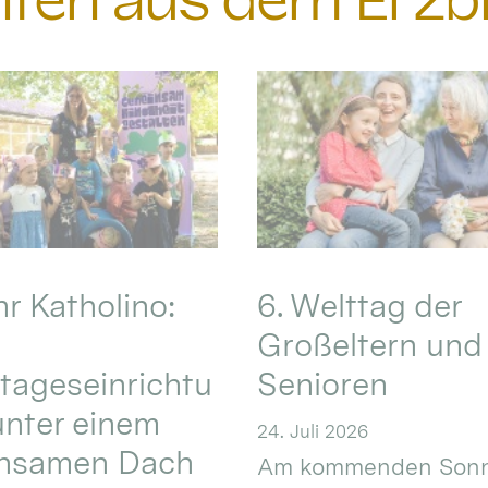
chten aus dem Erzb
hr Katholino:
6. Welttag der
Großeltern und
tageseinrichtu
Senioren
nter einem
24. Juli 2026
nsamen Dach
Am kommenden Sonn