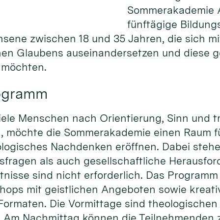
Sommerakademie Al
fünftägige Bildung
hsene zwischen 18 und 35 Jahren, die sich m
chen Glaubens auseinandersetzen und diese 
n möchten.
rogramm
r viele Menschen nach Orientierung, Sinn und 
n, möchte die Sommerakademie einen Raum f
logisches Nachdenken eröffnen. Dabei steh
sfragen als auch gesellschaftliche Herausfo
tnisse sind nicht erforderlich. Das Programm
ops mit geistlichen Angeboten sowie kreat
Formaten. Die Vormittage sind theologischen
. Am Nachmittag können die Teilnehmenden 