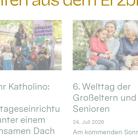
chten aus dem Erzb
hr Katholino:
6. Welttag der
Großeltern und
tageseinrichtu
Senioren
nter einem
24. Juli 2026
nsamen Dach
Am kommenden Sonn