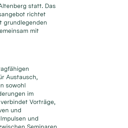
tenberg statt. Das
sangebot richtet
it grundlegenden
gemeinsam mit
tragfähigen
ür Austausch,
en sowohl
rderungen im
 verbindet Vorträge,
iven und
 Impulsen und
zwischen Seminaren,