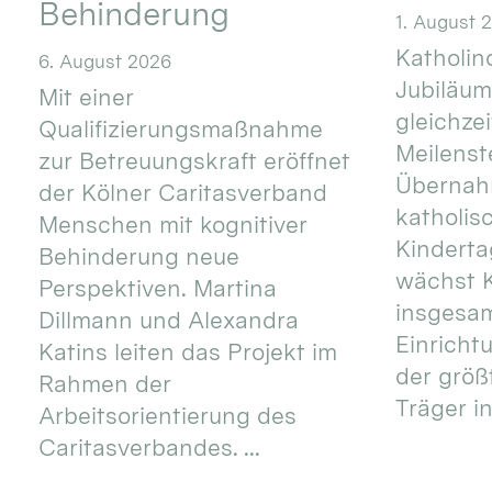
Behinderung
1. August 
Katholino
6. August 2026
Jubiläum
Mit einer
gleichze
Qualifizierungsmaßnahme
Meilenste
zur Betreuungskraft eröffnet
Übernahm
der Kölner Caritasverband
katholis
Menschen mit kognitiver
Kinderta
Behinderung neue
wächst K
Perspektiven. Martina
insgesa
Dillmann und Alexandra
Einricht
Katins leiten das Projekt im
der größ
Rahmen der
Träger in
Arbeitsorientierung des
Caritasverbandes. ...