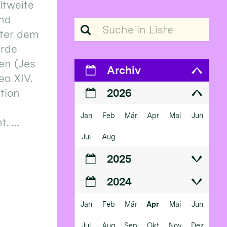
eltweite
und
Suche in Liste
ter dem
erde
en (Jes
Archiv
eo XIV.
ition
2026
Jan
Feb
Mär
Apr
Mai
Jun
 ...
Jul
Aug
2025
2024
Jan
Feb
Mär
Apr
Mai
Jun
Jul
Aug
Sep
Okt
Nov
Dez