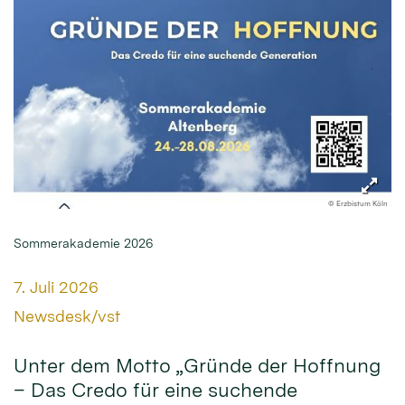
© Erzbistum Köln
Sommerakademie 2026
Datum:
7. Juli 2026
Von:
Newsdesk/vst
Unter dem Motto „Gründe der Hoffnung
– Das Credo für eine suchende