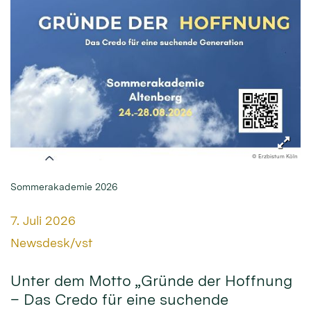
© Erzbistum Köln
Sommerakademie 2026
Datum:
7. Juli 2026
Von:
Newsdesk/vst
Unter dem Motto „Gründe der Hoffnung
– Das Credo für eine suchende