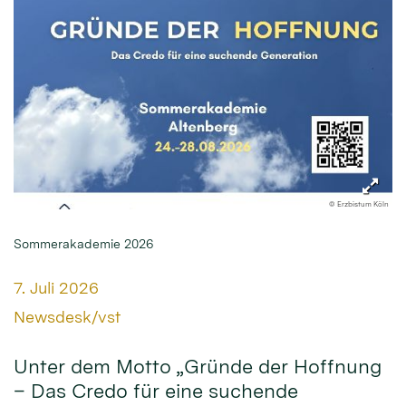
© Erzbistum Köln
Sommerakademie 2026
Datum:
7. Juli 2026
Von:
Newsdesk/vst
Unter dem Motto „Gründe der Hoffnung
– Das Credo für eine suchende