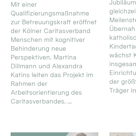
Jubiläum
Mit einer
gleichze
Qualifizierungsmaßnahme
Meilenste
zur Betreuungskraft eröffnet
Übernahm
der Kölner Caritasverband
katholis
Menschen mit kognitiver
Kinderta
Behinderung neue
wächst K
Perspektiven. Martina
insgesa
Dillmann und Alexandra
Einricht
Katins leiten das Projekt im
der größ
Rahmen der
Träger in
Arbeitsorientierung des
Caritasverbandes. ...