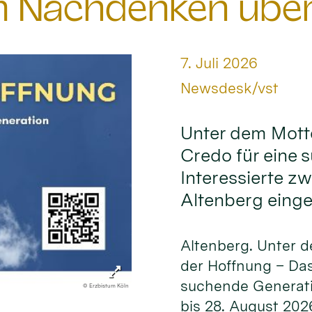
 Nachdenken über 
Datum:
7. Juli 2026
Von:
Newsdesk/vst
Unter dem Mott
Credo für eine 
Interessierte z
Altenberg einge
Altenberg. Unter 
der Hoffnung – Das
suchende Generati
© Erzbistum Köln
bis 28. August 202