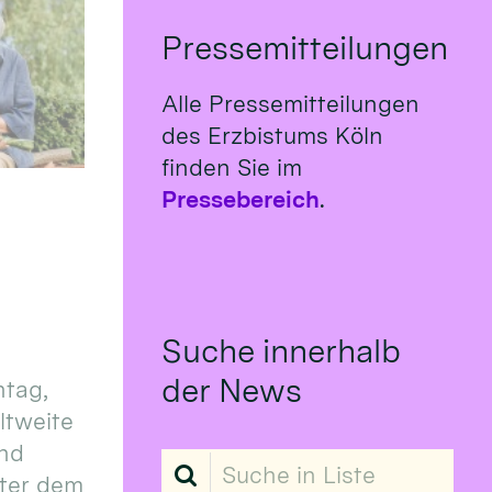
Pressemitteilungen
Alle Pressemitteilungen
des Erzbistums Köln
finden Sie im
Pressebereich
.
Suche innerhalb
der News
tag,
eltweite
und
Suche in Liste
ter dem