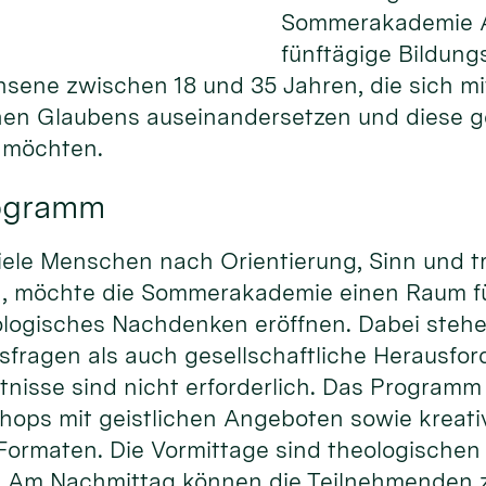
Sommerakademie Al
fünftägige Bildung
hsene zwischen 18 und 35 Jahren, die sich m
chen Glaubens auseinandersetzen und diese 
n möchten.
rogramm
r viele Menschen nach Orientierung, Sinn und 
n, möchte die Sommerakademie einen Raum f
logisches Nachdenken eröffnen. Dabei steh
sfragen als auch gesellschaftliche Herausfo
tnisse sind nicht erforderlich. Das Programm
ops mit geistlichen Angeboten sowie kreat
Formaten. Die Vormittage sind theologischen
. Am Nachmittag können die Teilnehmenden 