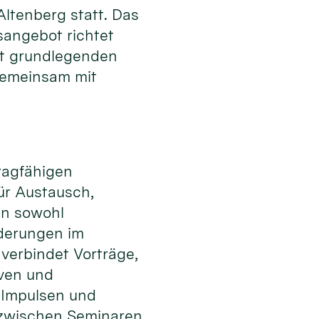
tenberg statt. Das
sangebot richtet
it grundlegenden
gemeinsam mit
tragfähigen
ür Austausch,
en sowohl
rderungen im
 verbindet Vorträge,
iven und
 Impulsen und
zwischen Seminaren,