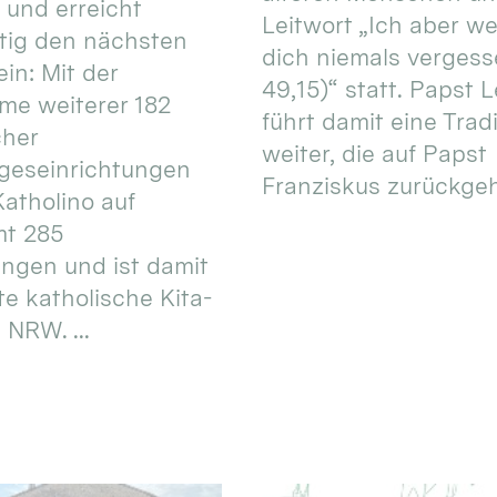
 und erreicht
Leitwort „Ich aber w
itig den nächsten
dich niemals vergess
in: Mit der
49,15)“ statt. Papst L
e weiterer 182
führt damit eine Trad
cher
weiter, die auf Papst
geseinrichtungen
Franziskus zurückgeht.
atholino auf
mt 285
ungen und ist damit
te katholische Kita-
 NRW. ...