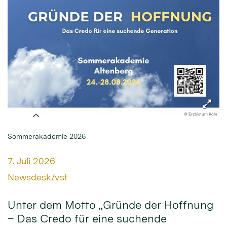
© Erzbistum Köln
Sommerakademie 2026
Datum:
7. Juli 2026
Von:
Newsdesk/vst
Unter dem Motto „Gründe der Hoffnung
– Das Credo für eine suchende