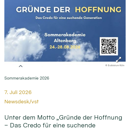
© Erzbistum Köln
Sommerakademie 2026
Datum:
7. Juli 2026
Von:
Newsdesk/vst
Unter dem Motto „Gründe der Hoffnung
– Das Credo für eine suchende