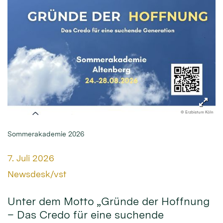
© Erzbistum Köln
Sommerakademie 2026
Datum:
7. Juli 2026
Von:
Newsdesk/vst
Unter dem Motto „Gründe der Hoffnung
– Das Credo für eine suchende