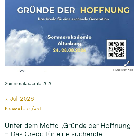
© Erzbistum Köln
Sommerakademie 2026
Datum:
7. Juli 2026
Von:
Newsdesk/vst
Unter dem Motto „Gründe der Hoffnung
– Das Credo für eine suchende