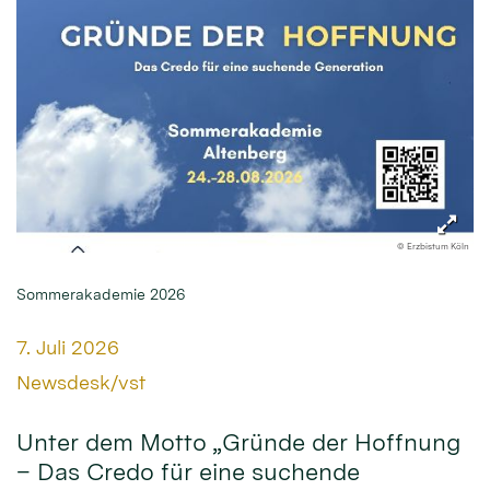
© Erzbistum Köln
Sommerakademie 2026
Datum:
7. Juli 2026
Von:
Newsdesk/vst
Unter dem Motto „Gründe der Hoffnung
– Das Credo für eine suchende