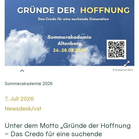
© Erzbistum Köln
Sommerakademie 2026
Datum:
7. Juli 2026
Von:
Newsdesk/vst
Unter dem Motto „Gründe der Hoffnung
– Das Credo für eine suchende