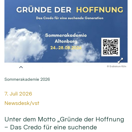
© Erzbistum Köln
Sommerakademie 2026
Datum:
7. Juli 2026
Von:
Newsdesk/vst
Unter dem Motto „Gründe der Hoffnung
– Das Credo für eine suchende