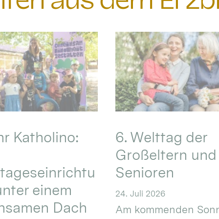
chten aus dem Erzb
hr Katholino:
6. Welttag der
Großeltern und
tageseinrichtu
Senioren
nter einem
24. Juli 2026
nsamen Dach
Am kommenden Sonn