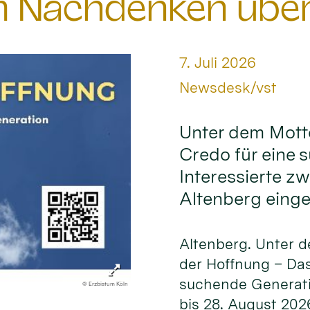
 Nachdenken über 
Datum:
7. Juli 2026
Von:
Newsdesk/vst
Unter dem Mott
Credo für eine 
Interessierte z
Altenberg einge
Altenberg. Unter 
der Hoffnung – Das
suchende Generati
© Erzbistum Köln
bis 28. August 202