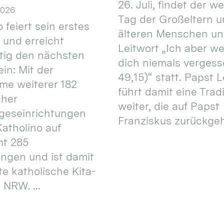
26. Juli, findet der w
2026
Tag der Großeltern 
 feiert sein erstes
älteren Menschen un
 und erreicht
Leitwort „Ich aber w
itig den nächsten
dich niemals vergess
in: Mit der
49,15)“ statt. Papst L
e weiterer 182
führt damit eine Trad
cher
weiter, die auf Papst
geseinrichtungen
Franziskus zurückgeht.
atholino auf
mt 285
ungen und ist damit
te katholische Kita-
 NRW. ...