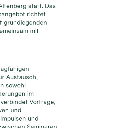
tenberg statt. Das
sangebot richtet
it grundlegenden
gemeinsam mit
tragfähigen
ür Austausch,
en sowohl
rderungen im
 verbindet Vorträge,
iven und
 Impulsen und
zwischen Seminaren,