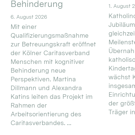
Behinderung
1. August 
Katholino
6. August 2026
Jubiläum
Mit einer
gleichze
Qualifizierungsmaßnahme
Meilenste
zur Betreuungskraft eröffnet
Übernahm
der Kölner Caritasverband
katholis
Menschen mit kognitiver
Kinderta
Behinderung neue
wächst K
Perspektiven. Martina
insgesa
Dillmann und Alexandra
Einricht
Katins leiten das Projekt im
der größ
Rahmen der
Träger in
Arbeitsorientierung des
Caritasverbandes. ...