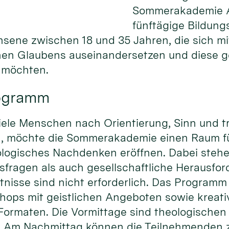
Sommerakademie Al
fünftägige Bildung
hsene zwischen 18 und 35 Jahren, die sich m
chen Glaubens auseinandersetzen und diese 
n möchten.
rogramm
r viele Menschen nach Orientierung, Sinn und 
n, möchte die Sommerakademie einen Raum f
logisches Nachdenken eröffnen. Dabei steh
sfragen als auch gesellschaftliche Herausfo
tnisse sind nicht erforderlich. Das Programm
ops mit geistlichen Angeboten sowie kreat
Formaten. Die Vormittage sind theologischen
. Am Nachmittag können die Teilnehmenden 