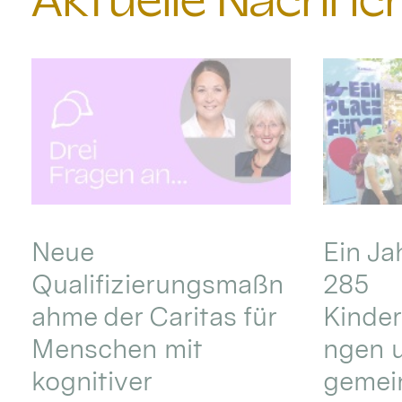
Aktuelle Nachri
Neue
Ein Ja
Qualifizierungsmaßn
285
ahme der Caritas für
Kinder
Menschen mit
ngen u
kognitiver
gemei