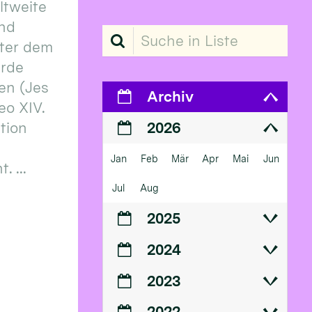
eltweite
und
Suche in Liste
ter dem
erde
en (Jes
Archiv
eo XIV.
ition
2026
Jan
Feb
Mär
Apr
Mai
Jun
 ...
Jul
Aug
2025
2024
2023
2022