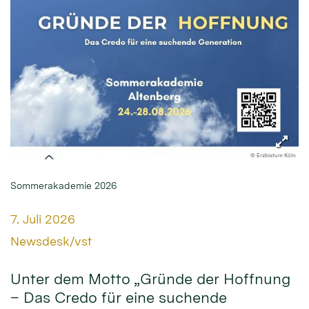
© Erzbistum Köln
Sommerakademie 2026
Datum:
7. Juli 2026
Von:
Newsdesk/vst
Unter dem Motto „Gründe der Hoffnung
– Das Credo für eine suchende