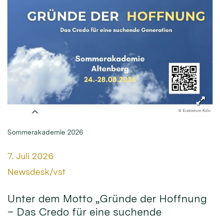
© Erzbistum Köln
Sommerakademie 2026
Datum:
7. Juli 2026
Von:
Newsdesk/vst
Unter dem Motto „Gründe der Hoffnung
– Das Credo für eine suchende