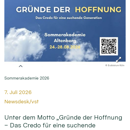
© Erzbistum Köln
Sommerakademie 2026
Datum:
7. Juli 2026
Von:
Newsdesk/vst
Unter dem Motto „Gründe der Hoffnung
– Das Credo für eine suchende