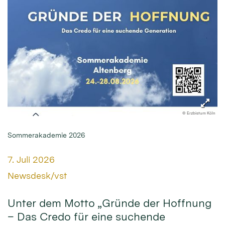
© Erzbistum Köln
Sommerakademie 2026
Datum:
7. Juli 2026
Von:
Newsdesk/vst
Unter dem Motto „Gründe der Hoffnung
– Das Credo für eine suchende