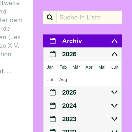
eltweite
und
Suche in Liste
ter dem
erde
en (Jes
Archiv
eo XIV.
ition
2026
Jan
Feb
Mär
Apr
Mai
Jun
 ...
Jul
Aug
2025
2024
2023
2022