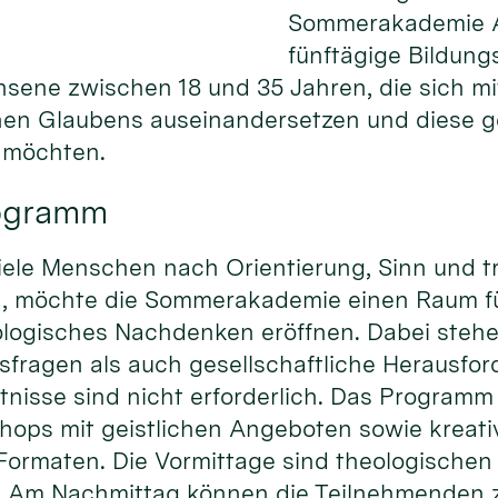
Sommerakademie Al
fünftägige Bildung
hsene zwischen 18 und 35 Jahren, die sich m
chen Glaubens auseinandersetzen und diese 
n möchten.
rogramm
r viele Menschen nach Orientierung, Sinn und 
n, möchte die Sommerakademie einen Raum f
logisches Nachdenken eröffnen. Dabei steh
sfragen als auch gesellschaftliche Herausfo
tnisse sind nicht erforderlich. Das Programm
ops mit geistlichen Angeboten sowie kreat
Formaten. Die Vormittage sind theologischen
. Am Nachmittag können die Teilnehmenden 