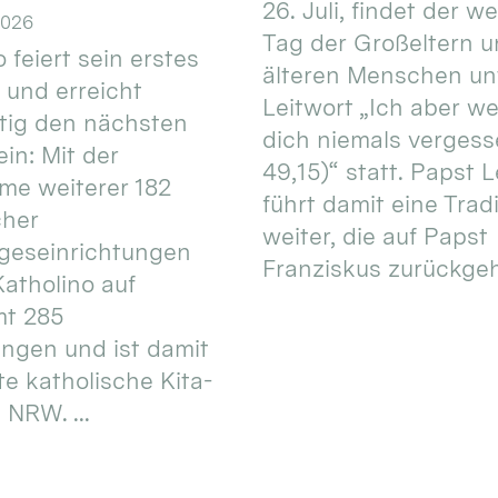
26. Juli, findet der w
2026
Tag der Großeltern 
 feiert sein erstes
älteren Menschen un
 und erreicht
Leitwort „Ich aber w
itig den nächsten
dich niemals vergess
in: Mit der
49,15)“ statt. Papst L
e weiterer 182
führt damit eine Trad
cher
weiter, die auf Papst
geseinrichtungen
Franziskus zurückgeht.
atholino auf
mt 285
ungen und ist damit
te katholische Kita-
 NRW. ...