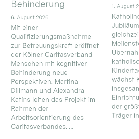
Behinderung
1. August 
Katholino
6. August 2026
Jubiläum
Mit einer
gleichze
Qualifizierungsmaßnahme
Meilenste
zur Betreuungskraft eröffnet
Übernahm
der Kölner Caritasverband
katholis
Menschen mit kognitiver
Kinderta
Behinderung neue
wächst K
Perspektiven. Martina
insgesa
Dillmann und Alexandra
Einricht
Katins leiten das Projekt im
der größ
Rahmen der
Träger in
Arbeitsorientierung des
Caritasverbandes. ...