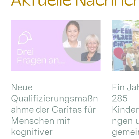
Aktuelle Nachri
Neue
Ein Ja
Qualifizierungsmaßn
285
ahme der Caritas für
Kinder
Menschen mit
ngen u
kognitiver
gemei