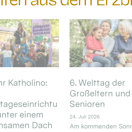
chten aus dem Erzb
hr Katholino:
6. Welttag der
Großeltern und
tageseinrichtu
Senioren
nter einem
24. Juli 2026
nsamen Dach
Am kommenden Sonn