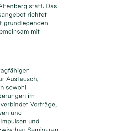
tenberg statt. Das
sangebot richtet
it grundlegenden
gemeinsam mit
tragfähigen
ür Austausch,
en sowohl
rderungen im
 verbindet Vorträge,
iven und
 Impulsen und
zwischen Seminaren,