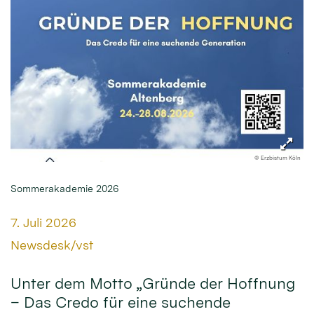
© Erzbistum Köln
Sommerakademie 2026
Datum:
7. Juli 2026
Von:
Newsdesk/vst
Unter dem Motto „Gründe der Hoffnung
– Das Credo für eine suchende