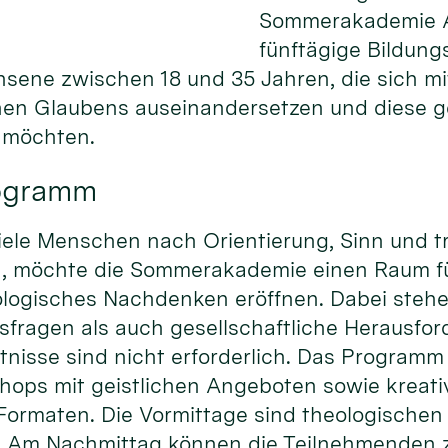
Sommerakademie Al
fünftägige Bildung
hsene zwischen 18 und 35 Jahren, die sich m
chen Glaubens auseinandersetzen und diese 
n möchten.
rogramm
r viele Menschen nach Orientierung, Sinn und 
n, möchte die Sommerakademie einen Raum f
logisches Nachdenken eröffnen. Dabei steh
sfragen als auch gesellschaftliche Herausfo
tnisse sind nicht erforderlich. Das Programm
ops mit geistlichen Angeboten sowie kreat
Formaten. Die Vormittage sind theologischen
. Am Nachmittag können die Teilnehmenden 