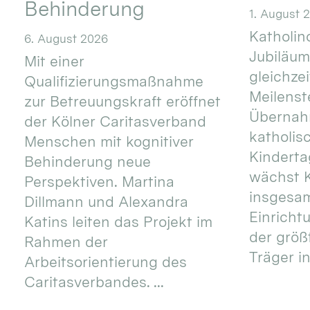
Behinderung
1. August 
Katholino
6. August 2026
Jubiläum
Mit einer
gleichze
Qualifizierungsmaßnahme
Meilenste
zur Betreuungskraft eröffnet
Übernahm
der Kölner Caritasverband
katholis
Menschen mit kognitiver
Kinderta
Behinderung neue
wächst K
Perspektiven. Martina
insgesa
Dillmann und Alexandra
Einricht
Katins leiten das Projekt im
der größ
Rahmen der
Träger in
Arbeitsorientierung des
Caritasverbandes. ...