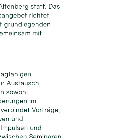
tenberg statt. Das
sangebot richtet
it grundlegenden
gemeinsam mit
tragfähigen
ür Austausch,
en sowohl
rderungen im
 verbindet Vorträge,
iven und
 Impulsen und
zwischen Seminaren,