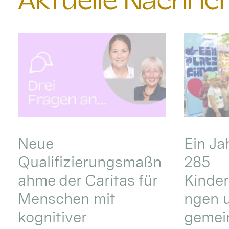
Aktuelle Nachri
Neue
Ein Ja
Qualifizierungsmaßn
285
ahme der Caritas für
Kinder
Menschen mit
ngen u
kognitiver
gemei