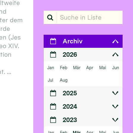
eltweite
und
Suche in Liste
ter dem
erde
en (Jes
Archiv
eo XIV.
ition
2026
Jan
Feb
Mär
Apr
Mai
Jun
 ...
Jul
Aug
2025
2024
2023
Jan
Feb
Mär
Apr
Mai
Jun