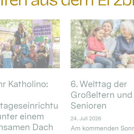
chten aus dem Erzb
hr Katholino:
6. Welttag der
Großeltern und
tageseinrichtu
Senioren
nter einem
24. Juli 2026
nsamen Dach
Am kommenden Sonn