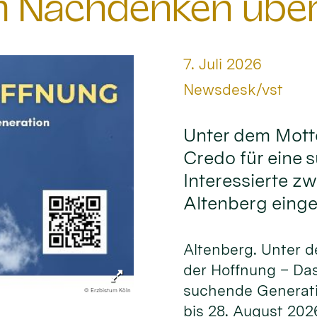
 Nachdenken über 
Datum:
7. Juli 2026
Von:
Newsdesk/vst
Unter dem Mott
Credo für eine 
Interessierte z
Altenberg einge
Altenberg. Unter 
der Hoffnung – Das
suchende Generati
© Erzbistum Köln
bis 28. August 202