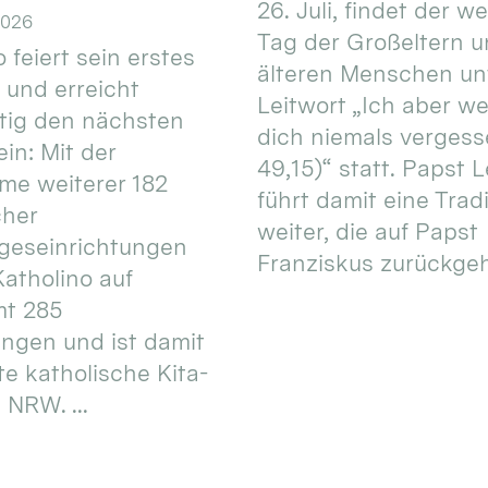
26. Juli, findet der w
2026
Tag der Großeltern 
 feiert sein erstes
älteren Menschen un
 und erreicht
Leitwort „Ich aber w
itig den nächsten
dich niemals vergess
in: Mit der
49,15)“ statt. Papst L
e weiterer 182
führt damit eine Trad
cher
weiter, die auf Papst
geseinrichtungen
Franziskus zurückgeht.
atholino auf
mt 285
ungen und ist damit
te katholische Kita-
 NRW. ...