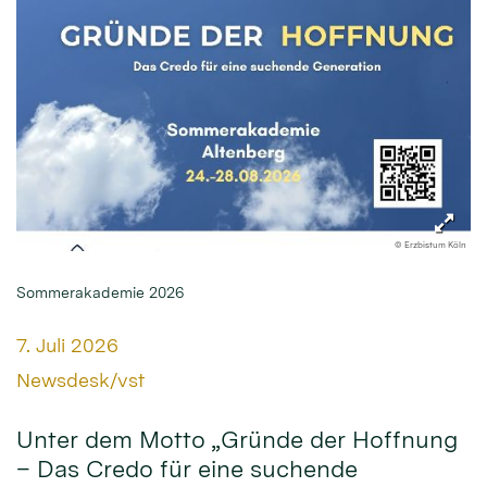
© Erzbistum Köln
Sommerakademie 2026
Datum:
7. Juli 2026
Von:
Newsdesk/vst
Unter dem Motto „Gründe der Hoffnung
– Das Credo für eine suchende